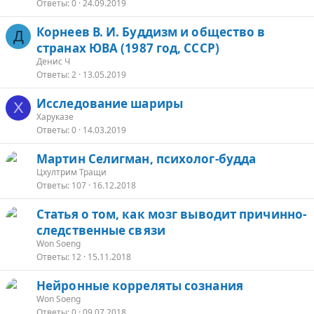
Ответы
0
24.09.2019
З
Корнеев В. И. Буддизм и общество в
Д
а
странах ЮВА (1987 год, СССР)
к
Денис Ч
р
Ответы
2
13.05.2019
Исследование шариры
т
Х
Харуказе
о
Ответы
0
14.03.2019
З
Мартин Селигман, психолог-будда
а
Цхултрим Тращи
Ответы
107
16.12.2018
к
р
Статья о том, как мозг выводит причинно-
следственные связи
т
Won Soeng
о
Ответы
12
15.11.2018
Нейронные корреляты сознания
Won Soeng
Ответы
0
09.07.2018