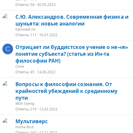
Ответы
54
30.05.2023
С.Ю. Александров. Современная физика и
шуньята: новые аналогии
Евгений по
Ответы
111
16.07.2022
Отрицает ли буддистское учение о не-«я»
С
понятие субъекта? (статья из Ин-та
философии РАН)
Селя
Ответы
45
14.06.2022
Вопросы к философии сознания. От
крайностей убеждений к срединному
пути
Won Soeng
Ответы
219
12.02.2022
Мультиверс
Homa Brut
Ответы
167
17.11.2021