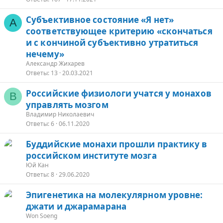
Субъективное состояние «Я нет»
А
п
соответствующее критерию «скончаться
р
и с кончиной субъективно утратиться
о
нечему»
с
Александр Жихарев
Ответы
13
20.03.2021
Российские физиологи учатся у монахов
В
управлять мозгом
Владимир Николаевич
Ответы
6
06.11.2020
З
Буддийские монахи прошли практику в
а
российском институте мозга
к
Юй Кан
р
Ответы
8
29.06.2020
Эпигенетика на молекулярном уровне:
т
джати и джарамарана
о
Won Soeng