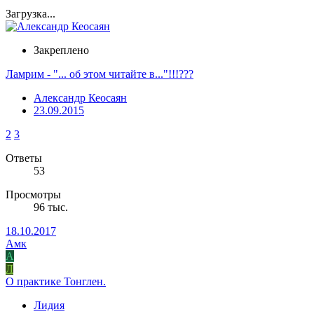
Загрузка...
Закреплено
Ламрим - "... об этом читайте в..."!!!???
Александр Кеосаян
23.09.2015
2
3
Ответы
53
Просмотры
96 тыс.
18.10.2017
Амк
А
Л
О практике Тонглен.
Лидия