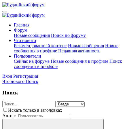
Главная
Форум
Новые сообщения
Поиск по форуму
Что нового
Рекомендованный контент
Новые сообщения
Новые
сообщения в профиле
Недавняя активность
Пользователи
Сейчас на форуме
Новые сообщения в профиле
Поиск
сообщений в профиле
Вход
Регистрация
Что нового
Поиск
Поиск
Искать только в заголовках
Автор: