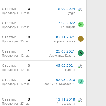
н
Ответы
0
18.09.2024
Просмотры
13 тыс.
yogic
Ответы
1
17.08.2022
Ж
Просмотры
16 тыс.
ЖеняДрай
Ответы
18
02.11.2021
Г
Просмотры
26 тыс.
Георгий Нечаев
Ответы
1
25.05.2021
А
Просмотры
12 тыс.
Александр Казань
Ответы
0
05.02.2021
Просмотры
10 тыс.
Lungrig
Ответы
0
02.03.2020
В
Просмотры
12 тыс.
Владимир Николаевич
Ответы
3
13.11.2018
Просмотры
27 тыс.
Антарадхана