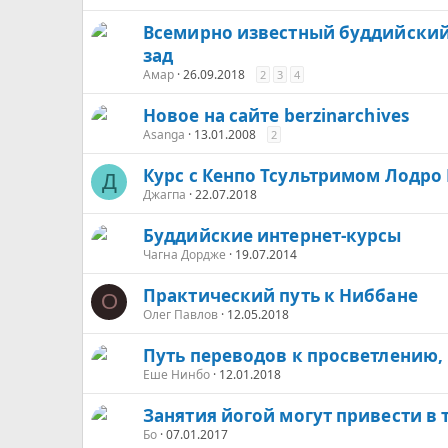
Всемирно известный буддийский
зад
Амар
26.09.2018
2
3
4
Новое на сайте berzinarchives
Asanga
13.01.2008
2
Курс с Кенпо Тсультримом Лодро
Д
Джагпа
22.07.2018
Буддийские интернет-курсы
Чагна Дордже
19.07.2014
Практический путь к Ниббане
О
Олег Павлов
12.05.2018
Путь переводов к просветлению
Еше Нинбо
12.01.2018
Занятия йогой могут привести в 
Бо
07.01.2017