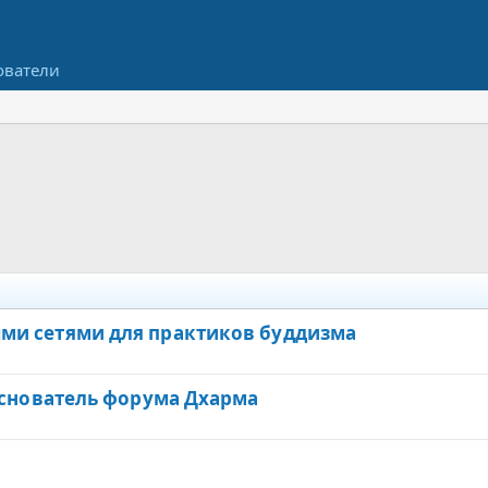
ователи
З
ми сетями для практиков буддизма
а
к
ооснователь форума Дхарма
р
е
п
л