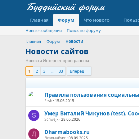
Главная
Форум
Что нового
Польз
Новые сообщения
Поиск по форуму
Главная
Форум
Новости
Новости сайтов
Новости Интернет-пространства
1
2
3
...
33
Вперёд
Правила пользования социальны
Ersh
15.06.2015
Умер Виталий Чикунов (test). С
S
Schwejk
28.05.2026
Dharmabooks.ru
Д
Дхармабукс
08.09.2025