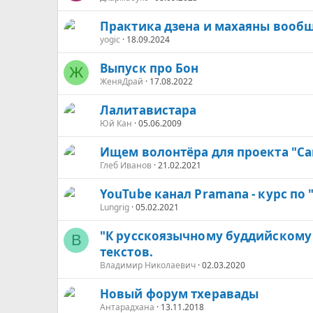
Практика дзена и махаяны вооб
yogic
18.09.2024
Выпуск про Бон
Ж
ЖеняДрай
17.08.2022
Лалитавистара
Юй Кан
05.06.2009
Ищем волонтёра для проекта "Са
Глеб Иванов
21.02.2021
YouTube канал Pramana - курс по
Lungrig
05.02.2021
"К русскоязычному буддийскому
В
текстов.
Владимир Николаевич
02.03.2020
Новый форум тхеравады
Антарадхана
13.11.2018