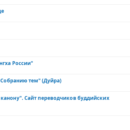
е
ще
о
нгха России"
 "Собранию тем" (Дуйра)
 канону". Сайт переводчиков буддийских