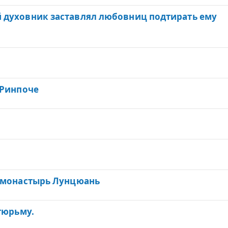
 духовник заставлял любовниц подтирать ему
 Ринпоче
З
а
к
, монастырь Лунцюань
р
т
тюрьму.
о