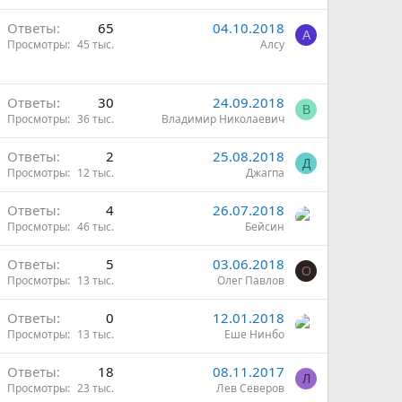
Ответы
65
04.10.2018
А
Просмотры
45 тыс.
Алсу
Ответы
30
24.09.2018
В
Просмотры
36 тыс.
Владимир Николаевич
Ответы
2
25.08.2018
Д
Просмотры
12 тыс.
Джагпа
Ответы
4
26.07.2018
Просмотры
46 тыс.
Бейсин
Ответы
5
03.06.2018
О
Просмотры
13 тыс.
Олег Павлов
Ответы
0
12.01.2018
Просмотры
13 тыс.
Еше Нинбо
ы
Ответы
18
08.11.2017
Л
Просмотры
23 тыс.
Лев Северов