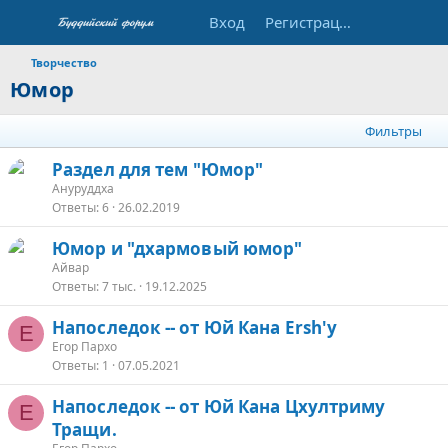
Вход
Регистрация
Творчество
Юмор
Фильтры
З
Раздел для тем "Юмор"
а
Ануруддха
Ответы
6
26.02.2019
к
р
Юмор и "дхармовый юмор"
е
Айвар
п
Ответы
7 тыс.
19.12.2025
л
е
Напоследок -- от Юй Кана Ersh'у
Е
Егор Пархо
о
Ответы
1
07.05.2021
Напоследок -- от Юй Кана Цхултриму
Е
Тращи.