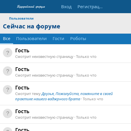
Вход
Регистрация
Пользователи
Сейчас на форуме
Все
Пользователи
Гости
Роботы
Гость
Смотрит неизвестную страницу
Только что
Гость
Смотрит неизвестную страницу
Только что
Гость
Смотрит тему
Друзья, Пожалуйста, помяните в своей
практике нашего ваджрного брата
Только что
Гость
Смотрит неизвестную страницу
Только что
Гость