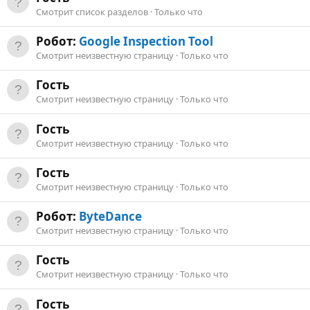
Смотрит список разделов
Только что
Робот:
Google Inspection Tool
Смотрит неизвестную страницу
Только что
Гость
Смотрит неизвестную страницу
Только что
Гость
Смотрит неизвестную страницу
Только что
Гость
Смотрит неизвестную страницу
Только что
Робот:
ByteDance
Смотрит неизвестную страницу
Только что
Гость
Смотрит неизвестную страницу
Только что
Гость