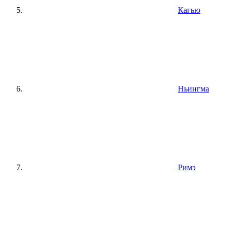
Кагью
Ньингма
Римэ