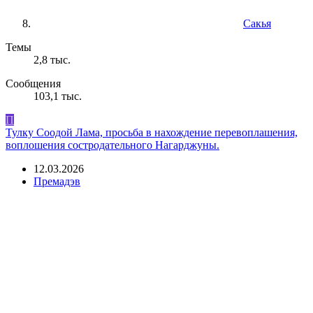
Сакья
Темы
2,8 тыс.
Сообщения
103,1 тыс.
П
Тулку Соодой Лама, просьба в нахождение перевоплашения,
воплошения состродательного Нагарджуны.
12.03.2026
Премадэв