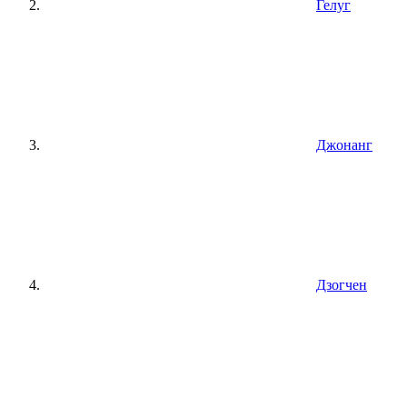
Гелуг
Джонанг
Дзогчен