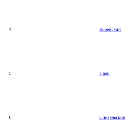
Корейский
Пали
Сингальский