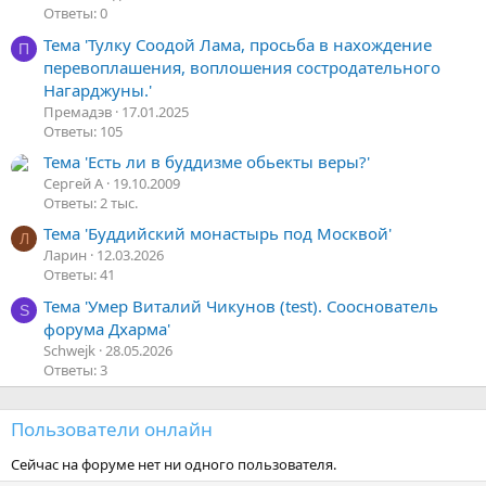
Ответы: 0
Тема 'Тулку Соодой Лама, просьба в нахождение
П
перевоплашения, воплошения состродательного
Нагарджуны.'
Премадэв
17.01.2025
Ответы: 105
Тема 'Есть ли в буддизме обьекты веры?'
Сергей А
19.10.2009
Ответы: 2 тыс.
Тема 'Буддийский монастырь под Москвой'
Л
Ларин
12.03.2026
Ответы: 41
Тема 'Умер Виталий Чикунов (test). Сооснователь
S
форума Дхарма'
Schwejk
28.05.2026
Ответы: 3
Пользователи онлайн
Сейчас на форуме нет ни одного пользователя.