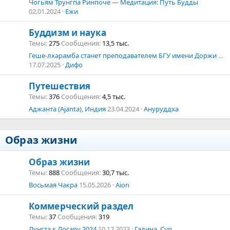
Чогьям Трунгпа Ринпоче — Медитация: Путь Будды
02.01.2024
Ежи
Буддизм и наука
Темы
275
Сообщения
13,5 тыс.
Геше-лхарамба станет преподавателем БГУ имени Доржи Банзарова.
17.07.2025
Дифо
Путешествия
Темы
376
Сообщения
4,5 тыс.
Аджанта (Ajanta), Индия
23.04.2024
Ануруддха
Образ жизни
Образ жизни
Темы
888
Сообщения
30,7 тыс.
Восьмая Чакра
15.05.2026
Aion
Коммерческий раздел
Темы
37
Сообщения
319
Лунгта к Лосару 2024
10.12.2023
Галина_Сур