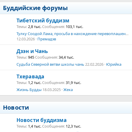
Буддийские форумы
Тибетский буддизм
Темы
2,8 тыс.
Сообщения
103,1 тыс.
Тулку Соодой Лама, просьба в нахождение перевоплашения, воплошения состродательного Нагарджуны.
12.03.2026
Премадэв
Дзэн и Чань
Темы
945
Сообщения
34,4 тыс.
Судьба Северной ветви школы чань
22.02.2026
Юрийка
Тхеравада
Темы
1,2 тыс.
Сообщения
31,9 тыс.
Жизнь Будды
18.03.2025
Жека
Новости
Новости буддизма
Темы
1,4 тыс.
Сообщения
12,3 тыс.