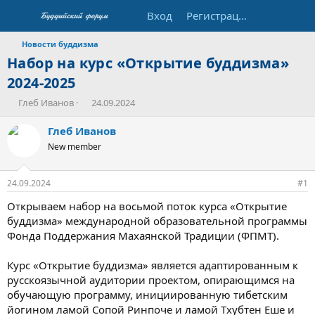
Вход
Регистрация
Новости буддизма
Набор на курс «Открытие буддизма»
2024-2025
А
Д
Глеб Иванов
24.09.2024
в
а
т
т
Глеб Иванов
о
а
New member
р
н
т
а
е
ч
24.09.2024
#1
м
а
ы
л
Открываем набор на восьмой поток курса «Открытие
а
буддизма» международной образовательной программы
Фонда Поддержания Махаянской Традиции (ФПМТ).
Курс «Открытие буддизма» является адаптированным к
русскоязычной аудитории проектом, опирающимся на
обучающую программу, инициированную тибетским
йогином ламой Сопой Ринпоче и ламой Тхубтен Еше и