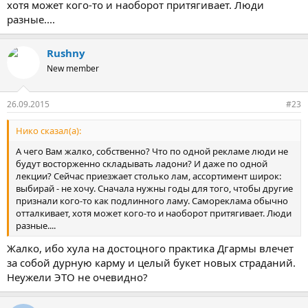
хотя может кого-то и наоборот притягивает. Люди
разные....
Rushny
New member
26.09.2015
#23
Нико сказал(а):
А чего Вам жалко, собственно? Что по одной рекламе люди не
будут восторженно складывать ладони? И даже по одной
лекции? Сейчас приезжает столько лам, ассортимент широк:
выбирай - не хочу. Сначала нужны годы для того, чтобы другие
признали кого-то как подлинного ламу. Самореклама обычно
отталкивает, хотя может кого-то и наоборот притягивает. Люди
разные....
Жалко, ибо хула на достоцного практика Дгармы влечет
за собой дурную карму и целый букет новых страданий.
Неужели ЭТО не очевидно?