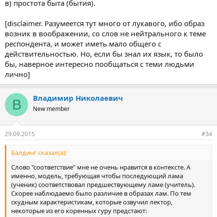
в) простота быта (бытия).
[disclaimer. Разумеется тут много от лукавого, ибо образ
возник в воображении, со слов не нейтрального к теме
респондента, и может иметь мало общего с
действительностью. Но, если бы знал их язык, то было
бы, наверное интересно пообщаться с теми людьми
лично]
Владимир Николаевич
В
New member
29.09.2015
#34
Балдинг сказал(а):
Слово "соответствие" мне не очень нравится в контексте. А
именно, модель, требующая чтобы последующий лама
(ученик) соответствовал предшествующему ламе (учитель).
Скорее наблюдаемо было различие в образах лам. По тем
скудным характеристикам, которые озвучил лектор,
некоторые из его коренных гуру предстают: