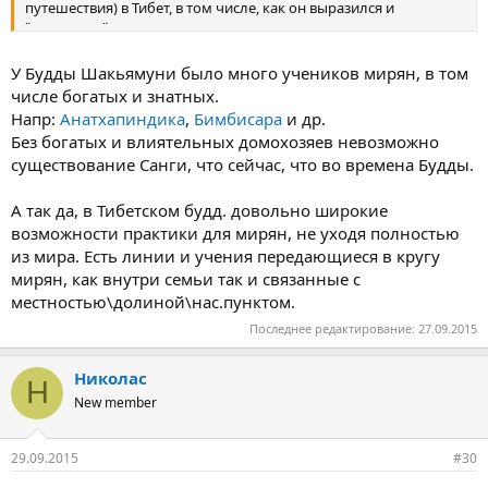
путешествия) в Тибет, в том числе, как он выразился и
"олигархов", один их которых впоследствии стал его учеником.
Удобно. И удобство это подкрепляется возможностью, или
наличием методов для практики и для, как там выразились,
У Будды Шакьямуни было много учеников мирян, в том
социально успешных людей. Хорошее дела терма. А то из
числе богатых и знатных.
первоисточников складывается устойчивое представление о
Напр:
Анатхапиндика
,
Бимбисара
и др.
необходимости оставления пыльной жизни домохозяина и
Без богатых и влиятельных домохозяев невозможно
выживании на подаяние в натуральном виде].
существование Санги, что сейчас, что во времена Будды.
А так да, в Тибетском будд. довольно широкие
возможности практики для мирян, не уходя полностью
из мира. Есть линии и учения передающиеся в кругу
мирян, как внутри семьи так и связанные с
местностью\долиной\нас.пунктом.
Последнее редактирование:
27.09.2015
Николас
Н
New member
29.09.2015
#30