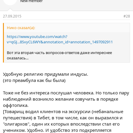
New member
27.09.2015
#28
Нико сказал(а):
https://www.youtube.com/watch?
v=qGJ...8SvyCL6WY&annotation_id=annotation_1497092911
Вот эта вторая часть вопросов-ответов даже интереснее
оказалась...
Удобную религию придумали индусы.
(это преамбула как бы была)
Тоже не без интереса послушал человека. Но только пару
наблюдений возникло желание озвучить в порядке
оффтопика.
[Товарищ водил клиентов на экскурсии (небанальные
путешествия) в Тибет, в том числе, как он выразился и
"олигархов", один их которых впоследствии стал его
учеником. Удобно. И удобство это подкрепляется