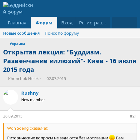
Главная
Форум
Вход
Что нового
Пользователи
Регистрация
Новые сообщения
Поиск по форуму
Украина
Открытая лекция: "Буддизм.
Развенчание иллюзий"- Киев - 16 июля
2015 года
А
Д
Khonchok Helek
02.07.2015
в
а
т
т
Rushny
о
а
New member
р
н
т
а
е
ч
26.09.2015
#21
м
а
ы
л
Won Soeng сказал(а):
а
Риторические вопросы не задаются без мотивации
Вам