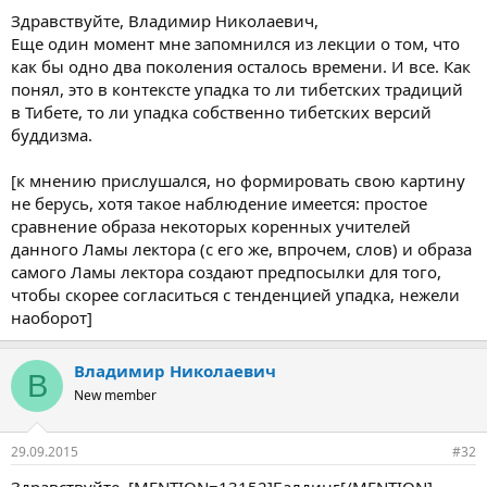
Здравствуйте, Владимир Николаевич,
Еще один момент мне запомнился из лекции о том, что
как бы одно два поколения осталось времени. И все. Как
понял, это в контексте упадка то ли тибетских традиций
в Тибете, то ли упадка собственно тибетских версий
буддизма.
[к мнению прислушался, но формировать свою картину
не берусь, хотя такое наблюдение имеется: простое
сравнение образа некоторых коренных учителей
данного Ламы лектора (с его же, впрочем, слов) и образа
самого Ламы лектора создают предпосылки для того,
чтобы скорее согласиться с тенденцией упадка, нежели
наоборот]
Владимир Николаевич
В
New member
29.09.2015
#32
Здравствуйте, [MENTION=13152]Балдинг[/MENTION].