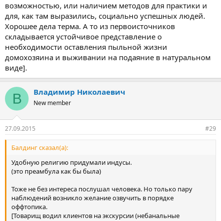
возможностью, или наличием методов для практики и
для, как там выразились, социально успешных людей.
Хорошее дела терма. А то из первоисточников
складывается устойчивое представление о
необходимости оставления пыльной жизни
домохозяина и выживании на подаяние в натуральном
виде].
Владимир Николаевич
В
New member
27.09.2015
#29
Балдинг сказал(а):
Удобную религию придумали индусы.
(это преамбула как бы была)
Тоже не без интереса послушал человека. Но только пару
наблюдений возникло желание озвучить в порядке
оффтопика.
[Товарищ водил клиентов на экскурсии (небанальные