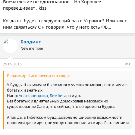
Впечатление не однозначное... Но Хорошее
перевешивает .:kiss:
Когда он будет в следуюшций раз в Украине? Или как с
ним связаться? Он говорил, что у него есть ФБ...
Балдинг
New member
29.09.2015
#31
Владимир Николаевич сказал(а):
У Будды Шакьямуни было много учеников мирян, в том числе
богатых и знатных.
Напр:
Анатхапиндика
,
Бимбисара
и др.
Без богатых и влиятельных домохозяев невозможно
существование Санги, что сейчас, что во времена Будды.
А так да, в Тибетском будд. довольно широкие возможности
практики для мирян, не уходя полностью из мира. Есть линии и
учения передающиеся в кругу мирян, как внутри семьи так и
связанные с местностью\долиной\нас.пунктом.