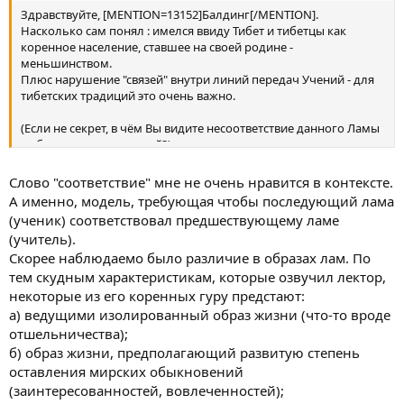
Здравствуйте, [MENTION=13152]Балдинг[/MENTION].
Насколько сам понял : имелся ввиду Тибет и тибетцы как
коренное население, ставшее на своей родине -
меньшинством.
Плюс нарушение "связей" внутри линий передач Учений - для
тибетских традиций это очень важно.
(Если не секрет, в чём Вы видите несоответствие данного Ламы
с образами его учителей?)
Слово "соответствие" мне не очень нравится в контексте.
А именно, модель, требующая чтобы последующий лама
(ученик) соответствовал предшествующему ламе
(учитель).
Скорее наблюдаемо было различие в образах лам. По
тем скудным характеристикам, которые озвучил лектор,
некоторые из его коренных гуру предстают:
а) ведущими изолированный образ жизни (что-то вроде
отшельничества);
б) образ жизни, предполагающий развитую степень
оставления мирских обыкновений
(заинтересованностей, вовлеченностей);