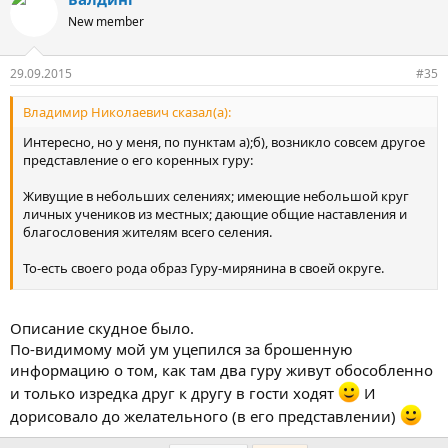
New member
29.09.2015
#35
Владимир Николаевич сказал(а):
Интересно, но у меня, по пунктам а);б), возникло совсем другое
представление о его коренных гуру:
Живущие в небольших селениях; имеющие небольшой круг
личных учеников из местных; дающие общие наставления и
благословения жителям всего селения.
То-есть своего рода образ Гуру-мирянина в своей округе.
Что в принципе вполне традиционно для областей Голок и
Кхам, где распространены в основном линии Ньингма и Кагью
Описание скудное было.
(вроде об этих областях идёт речь в лекции). Такие же Гуру-
По-видимому мой ум уцепился за брошенную
миряне есть и в селениях Непала, Северо-восточной Индии и в
информацию о том, как там два гуру живут обособленно
других странах этого региона. Причём большинство таких Гуру
и только изредка друг к другу в гости ходят
И
имеют очень древние линии передач Учений и обучают в
традиционном йогическом не-монастырском стиле.
дорисовало до желательного (в его представлении)