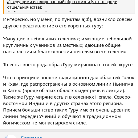
а) ведущими изолированный образ жизни (что-то вроде
отшельничества);
б) образ жизни, предполагающий развитую степень
оставления мирских обыкновений (заинтересованностей,
Интересно, но у меня, по пунктам а);б), возникло совсем
вовлеченностей);
другое представление о его коренных гуру:
в) простота быта (бытия).
Живущие в небольших селениях; имеющие небольшой
круг личных учеников из местных; дающие общие
наставления и благословения жителям всего селения.
То-есть своего рода образ Гуру-мирянина в своей округе.
Что в принципе вполне традиционно для областей Голок
и Кхам, где распространены в основном линии Ньингма
и Кагью (вроде об этих областях идёт речь в лекции).
Такие же Гуру-миряне есть и в селениях Непала, Северо-
восточной Индии и в других странах этого региона.
Причём большинство таких Гуру имеют очень древние
линии передач Учений и обучают в традиционном
йогическом не-монастырском стиле.
Балдинг