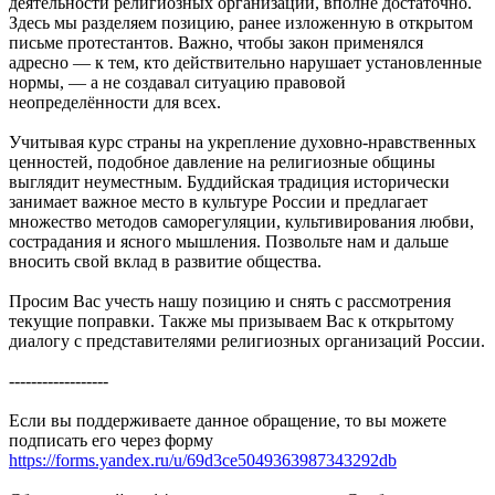
деятельности религиозных организаций, вполне достаточно.
Здесь мы разделяем позицию, ранее изложенную в открытом
письме протестантов. Важно, чтобы закон применялся
адресно — к тем, кто действительно нарушает установленные
нормы, — а не создавал ситуацию правовой
неопределённости для всех.
Учитывая курс страны на укрепление духовно-нравственных
ценностей, подобное давление на религиозные общины
выглядит неуместным. Буддийская традиция исторически
занимает важное место в культуре России и предлагает
множество методов саморегуляции, культивирования любви,
сострадания и ясного мышления. Позвольте нам и дальше
вносить свой вклад в развитие общества.
Просим Вас учесть нашу позицию и снять с рассмотрения
текущие поправки. Также мы призываем Вас к открытому
диалогу с представителями религиозных организаций России.
------------------
Если вы поддерживаете данное обращение, то вы можете
подписать его через форму
https://forms.yandex.ru/u/69d3ce5049363987343292db