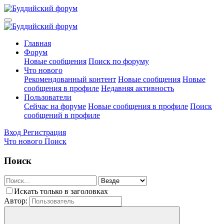
Главная
Форум
Новые сообщения
Поиск по форуму
Что нового
Рекомендованный контент
Новые сообщения
Новые
сообщения в профиле
Недавняя активность
Пользователи
Сейчас на форуме
Новые сообщения в профиле
Поиск
сообщений в профиле
Вход
Регистрация
Что нового
Поиск
Поиск
Искать только в заголовках
Автор: