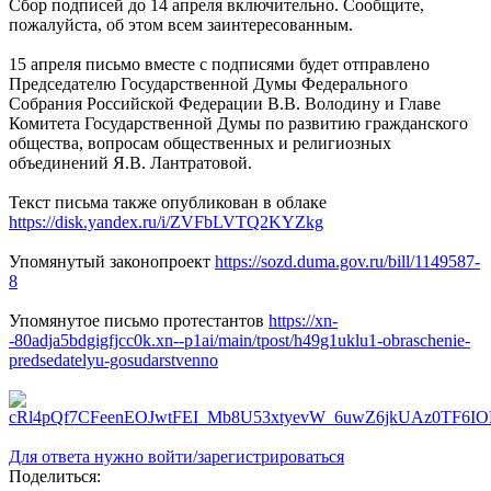
Сбор подписей до 14 апреля включительно. Сообщите,
пожалуйста, об этом всем заинтересованным.
15 апреля письмо вместе с подписями будет отправлено
Председателю Государственной Думы Федерального
Собрания Российской Федерации В.В. Володину и Главе
Комитета Государственной Думы по развитию гражданского
общества, вопросам общественных и религиозных
объединений Я.В. Лантратовой.
Текст письма также опубликован в облаке
https://disk.yandex.ru/i/ZVFbLVTQ2KYZkg
Упомянутый законопроект
https://sozd.duma.gov.ru/bill/1149587-
8
Упомянутое письмо протестантов
https://xn-
-80adja5bdgigfjcc0k.xn--p1ai/main/tpost/h49g1uklu1-obraschenie-
predsedatelyu-gosudarstvenno
Для ответа нужно войти/зарегистрироваться
Поделиться: