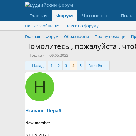
Главная
Форум
Что нового
Польз
Новые сообщения
Поиск по форуму
Главная
Форум
Образ жизни
Прошу помощи
Пр
Помолитесь , пожалуйста , чт
А
Д
Гошка
09.05.2022
в
а
Назад
1
2
3
4
5
Вперёд
т
т
о
а
р
н
Н
т
а
е
ч
м
а
ы
л
а
Нгаванг Шераб
New member
31.05.2022