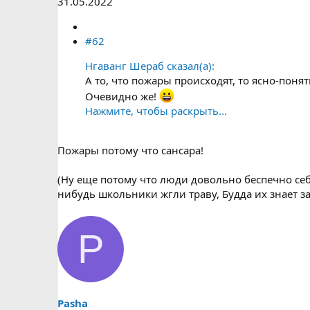
31.05.2022
#62
Нгаванг Шераб сказал(а):
А то, что пожары происходят, то ясно-поня
Очевидно же!
Нажмите, чтобы раскрыть...
Пожары потому что сансара!
(Ну еще потому что люди довольно беспечно себя
нибудь школьники жгли траву, Будда их знает з
P
Pasha