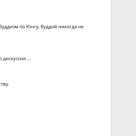
 буддизм по Юнгу, буддой никогда не
о дискуссии …
тву.