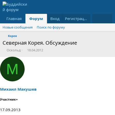
Главная
Форум
Вход
Что нового
Пользователи
Регистрация
Новые сообщения
Поиск по форуму
Корея
Северная Корея. Обсуждение
А
Д
Оскольд
18.04.2012
в
а
т
т
М
о
а
р
н
т
а
е
ч
м
а
ы
л
Михаил Макушев
а
Участник+
17.09.2013