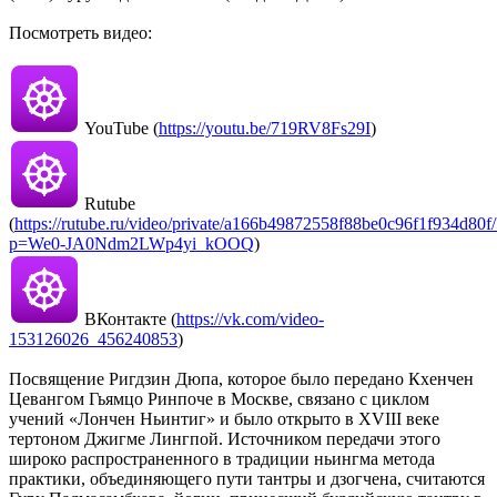
Посмотреть видео:
YouTube (
https://youtu.be/719RV8Fs29I
)
Rutube
(
https://rutube.ru/video/private/a166b49872558f88be0c96f1f934d80f/
p=We0-JA0Ndm2LWp4yi_kOOQ
)
ВКонтакте (
https://vk.com/video-
153126026_456240853
)
Посвящение Ригдзин Дюпа, которое было передано Кхенчен
Цевангом Гьямцо Ринпоче в Москве, связано с циклом
учений «Лончен Ньинтиг» и было открыто в XVIII веке
тертоном Джигме Лингпой. Источником передачи этого
широко распространенного в традиции ньингма метода
практики, объединяющего пути тантры и дзогчена, считаются