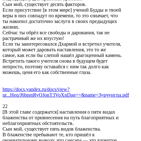
Сын мой, существует десять факторов.
Если присутствие [в этом мире] учений Будды и твоей
веры в них совпадут по времени, то это означает, что
ты накопил достаточно заслуги в своих предыдущих
жизнях.
Сейчас ты обрёл все свободы и дарования, так не
растрачивай же их впустую!
Если ты заинтересовался Дхармой и встретил учителя,
который может даровать наставления, это то же
самое, как если бы слепой нашёл драгоценный камень.
Встретить такого учителя снова в будущем будет
непросто, поэтому оставайся с ним так долго как
можешь, ценя его как собственные глаза.
https://docs.yandex.ru/docs/view?
ur...Heq/J6bpmRyOJonT3VoXnDag==&name=Зурчунгпа.pdf
22
[В этой главе содержатся] наставления о пяти видах
блаженства от привнесения на путь благоприятных и
неблагоприятных обстоятельств.
Сын мой, существует пять видов блаженства.
В блаженстве пребывают те, кто пришёл к
окончательному выводу, что сансара — это ядовитое