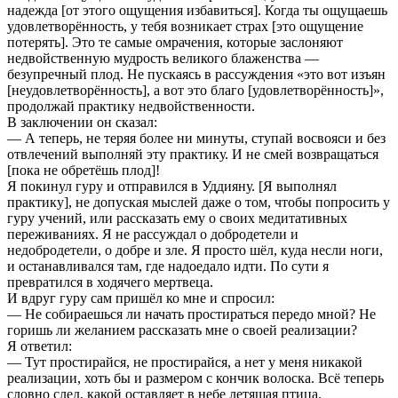
надежда [от этого ощущения избавиться]. Когда ты ощущаешь
удовлетворённость, у тебя возникает страх [это ощущение
потерять]. Это те самые омрачения, которые заслоняют
недвойственную мудрость великого блаженства —
безупречный плод. Не пускаясь в рассуждения «это вот изъян
[неудовлетворённость], а вот это благо [удовлетворённость]»,
продолжай практику недвойственности.
В заключении он сказал:
— А теперь, не теряя более ни минуты, ступай восвояси и без
отвлечений выполняй эту практику. И не смей возвращаться
[пока не обретёшь плод]!
Я покинул гуру и отправился в Уддияну. [Я выполнял
практику], не допуская мыслей даже о том, чтобы попросить у
гуру учений, или рассказать ему о своих медитативных
переживаниях. Я не рассуждал о добродетели и
недобродетели, о добре и зле. Я просто шёл, куда несли ноги,
и останавливался там, где надоедало идти. По сути я
превратился в ходячего мертвеца.
И вдруг гуру сам пришёл ко мне и спросил:
— Не собираешься ли начать простираться передо мной? Не
горишь ли желанием рассказать мне о своей реализации?
Я ответил:
— Тут простирайся, не простирайся, а нет у меня никакой
реализации, хоть бы и размером с кончик волоска. Всё теперь
словно след, какой оставляет в небе летящая птица.