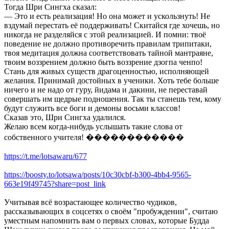
Тогда Шри Сингха сказал:
— Это и есть реализация! Но она может и ускользнуть! Не
вздумай перестать её поддерживать! Скитайся где хочешь, но
никогда не разделяйся с этой реализацией. И помни: твоё
поведение не должно противоречить правилам трипитаки,
твоя медитация должна соответствовать тайной мантраяне,
твоим воззрением должно быть воззрение дзогпа ченпо!
Стань для живых существ драгоценностью, исполняющей
желания. Принимай достойных в ученики. Хоть тебе больше
ничего и не надо от гуру, йидама и дакини, не переставай
совершать им щедрые подношения. Так ты станешь тем, кому
будут служить все боги и демоны восьми классов!
Сказав это, Шри Сингха удалился.
Желаю всем когда-нибудь услышать такие слова от
собственного учителя! ������������
https://t.me/lotsawaru/677
https://boosty.to/lotsawa/posts/10c30cbf-b300-4bb4-9565-
663e19f49745?share=post_link
Учитывая всё возрастающее количество чудиков,
рассказывающих в соцсетях о своём "пробуждении", считаю
уместным напомнить вам о первых словах, которые Будда