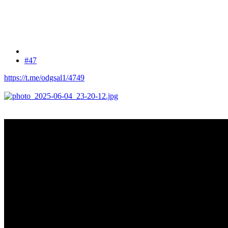
#47
https://t.me/odgsal1/4749