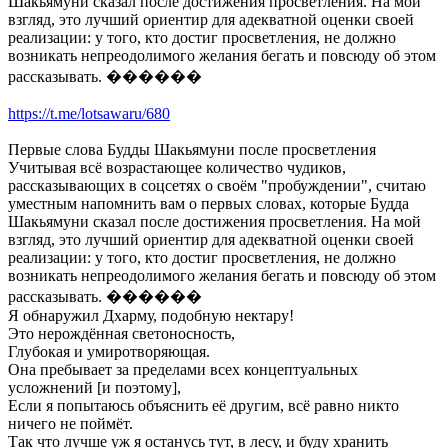
Шакьямуни сказал после достижения просветления. На мой
взгляд, это лучший ориентир для адекватной оценки своей
реализации: у того, кто достиг просветления, не должно
возникать непреодолимого желания бегать и повсюду об этом
рассказывать. ������
https://t.me/lotsawaru/680
Первые слова Будды Шакьямуни после просветления
Учитывая всё возрастающее количество чудиков,
рассказывающих в соцсетях о своём "пробуждении", считаю
уместным напомнить вам о первых словах, которые Будда
Шакьямуни сказал после достижения просветления. На мой
взгляд, это лучший ориентир для адекватной оценки своей
реализации: у того, кто достиг просветления, не должно
возникать непреодолимого желания бегать и повсюду об этом
рассказывать. ������
Я обнаружил Дхарму, подобную нектару!
Это нерождённая светоносность,
Глубокая и умиротворяющая.
Она пребывает за пределами всех концептуальных
усложнений [и поэтому],
Если я попытаюсь объяснить её другим, всё равно никто
ничего не поймёт.
Так что лучше уж я останусь тут, в лесу, и буду хранить