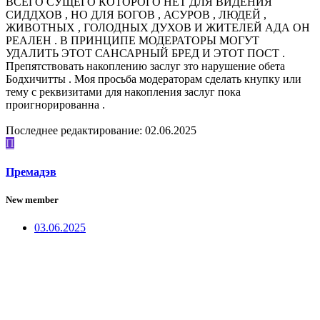
ВСЕГО СУЩЕГО КОТОРОГО НЕТ ДЛЯ ВИДЕНИЯ
СИДДХОВ , НО ДЛЯ БОГОВ , АСУРОВ , ЛЮДЕЙ ,
ЖИВОТНЫХ , ГОЛОДНЫХ ДУХОВ И ЖИТЕЛЕЙ АДА ОН
РЕАЛЕН . В ПРИНЦИПЕ МОДЕРАТОРЫ МОГУТ
УДАЛИТЬ ЭТОТ САНСАРНЫЙ БРЕД И ЭТОТ ПОСТ .
Препятствовать накоплению заслуг зто нарушение обета
Бодхичитты . Моя просьба модераторам сделать кнупку или
тему с реквизитами для накопления заслуг пока
проигнорированна .
Последнее редактирование:
02.06.2025
П
Премадэв
New member
03.06.2025