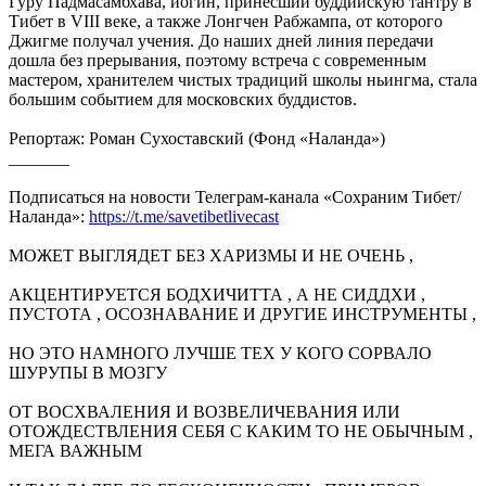
Гуру Падмасамбхава, йогин, принесший буддийскую тантру в
Тибет в VIII веке, а также Лонгчен Рабжампа, от которого
Джигме получал учения. До наших дней линия передачи
дошла без прерывания, поэтому встреча с современным
мастером, хранителем чистых традиций школы ньингма, стала
большим событием для московских буддистов.
Репортаж: Роман Сухоставский (Фонд «Наланда»)
_______
Подписаться на новости Телеграм-канала «Сохраним Тибет/
Наланда»:
https://t.me/savetibetlivecast
МОЖЕТ ВЫГЛЯДЕТ БЕЗ ХАРИЗМЫ И НЕ ОЧЕНЬ ,
АКЦЕНТИРУЕТСЯ БОДХИЧИТТА , А НЕ СИДДХИ ,
ПУСТОТА , ОСОЗНАВАНИЕ И ДРУГИЕ ИНСТРУМЕНТЫ ,
НО ЭТО НАМНОГО ЛУЧШЕ ТЕХ У КОГО СОРВАЛО
ШУРУПЫ В МОЗГУ
ОТ ВОСХВАЛЕНИЯ И ВОЗВЕЛИЧЕВАНИЯ ИЛИ
ОТОЖДЕСТВЛЕНИЯ СЕБЯ С КАКИМ ТО НЕ ОБЫЧНЫМ ,
МЕГА ВАЖНЫМ