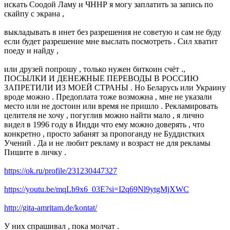
искать Соодой Ламу и ЧННР я могу заплатить за запись по
скайпу с экрана ,
выкладывать в инет без разрешения не советую и сам не буду
если будет разрешение мне выслать посмотреть . Сил хватит
поеду и найду ,
или друзей попрошу , только нужен биткоин счёт .,
ПОСЫЛКИ И ДЕНЕЖНЫЕ ПЕРЕВОДЫ В РОССИЮ
ЗАПРЕТИЛИ ИЗ МОЕЙ СТРАНЫ . Но Беларусь или Украину
вроде можно . Предоплата тоже возможна , мне не указали
место или не достоин или время не пришло . Рекламировать
целителя не хочу , погуглив можно найти мало , я лично
видел в 1996 году в Индди что ему можно доверять , что
конкретно , просто забанят за пропоганду не Буддистких
Учений . Да и не любит рекламу и возраст не для рекламы
Пишите в личку .
https://ok.ru/profile/231230447327
https://youtu.be/mqLb9x6_03E?si=I2q69Nl9ytgMjXWC
http://gita-amritam.de/kontat/
У них спрашивал , пока молчат .