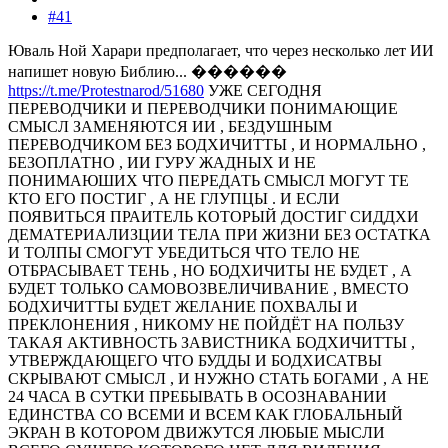
#41
Юваль Ной Харари предполагает, что через несколько лет ИИ
напишет новую Библию... ������
https://t.me/Protestnarod/51680
УЖЕ СЕГОДНЯ
ПЕРЕВОДЧИКИ И ПЕРЕВОДЧИКИ ПОНИМАЮЩИЕ
СМЫСЛ ЗАМЕНЯЮТСЯ ИИ , БЕЗДУШНЫМ
ПЕРЕВОДЧИКОМ БЕЗ БОДХИЧИТТЫ , И НОРМАЛЬНО ,
БЕЗОПЛАТНО , ИИ ГУРУ ЖАДНЫХ И НЕ
ПОНИМАЮШИХ ЧТО ПЕРЕДАТЬ СМЫСЛ МОГУТ ТЕ
КТО ЕГО ПОСТИГ , А НЕ ГЛУПЦЫ . И ЕСЛИ
ПОЯВИТЬСЯ ПРАИТЕЛЬ КОТОРЫЙ ДОСТИГ СИДДХИ
ДЕМАТЕРИАЛИЗЦИИ ТЕЛА ПРИ ЖИЗНИ БЕЗ ОСТАТКА
И ТОЛПЫ СМОГУТ УБЕДИТЬСЯ ЧТО ТЕЛО НЕ
ОТБРАСЫВАЕТ ТЕНЬ , НО БОДХИЧИТЫ НЕ БУДЕТ , А
БУДЕТ ТОЛЬКО САМОВОЗВЕЛИЧИВАНИЕ , ВМЕСТО
БОДХИЧИТТЫ БУДЕТ ЖЕЛАНИЕ ПОХВАЛЫ И
ПРЕКЛОНЕНИЯ , НИКОМУ НЕ ПОЙДЁТ НА ПОЛЬЗУ
ТАКАЯ АКТИВНОСТЬ ЗАВИСТНИКА БОДХИЧИТТЫ ,
УТВЕРЖДАЮЩЕГО ЧТО БУДДЫ И БОДХИСАТВЫ
СКРЫВАЮТ СМЫСЛ , И НУЖНО СТАТЬ БОГАМИ , А НЕ
24 ЧАСА В СУТКИ ПРЕБЫВАТЬ В ОСОЗНАВАНИИ
ЕДИНСТВА СО ВСЕМИ И ВСЕМ КАК ГЛОБАЛЬНЫЙ
ЭКРАН В КОТОРОМ ДВИЖУТСЯ ЛЮБЫЕ МЫСЛИ