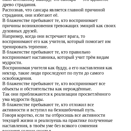
древо страдания.
Распознав, что сансара является главной причиной
страдания, они избегают её.
В блаженстве пребывают те, кто воспринимает
причины возникновения тревожащих эмоций как своих
духовных друзей.
Например, когда они встречают врага, то
воспринимают его как учителя, который помогает им
тренировать терпение.
В блаженстве пребывают те, кто правильно
воспринимает наставника, который учит трём видам
мудрости.
Воспринимая учителя как будду, а его наставления как
нектар, такие люди проследуют по пути до самого
освобождения.
В блаженстве пребывают те, кто воспринимает все
объекты и обстоятельства как нерождённые.
Так они приближаются к реализации просветлённого
ума мудрости будды.
В блаженстве пребывают те, кто отложил все
активности и вступил на безошибочный путь.
Говоря коротко, если ты отбросишь все активности
текущей жизни и реализуешь на практике полученные
наставления, в твоём уме без всякого сомнения
воссияет солнце счастья.