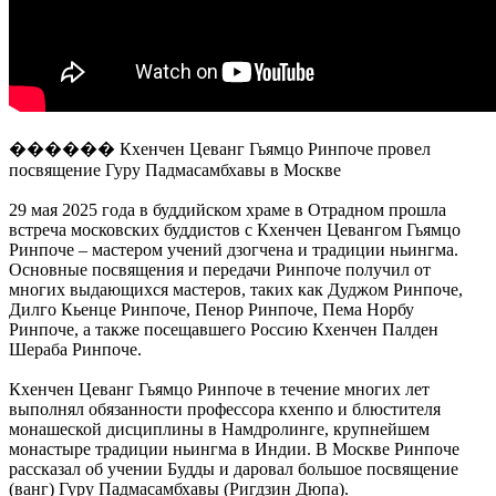
������ Кхенчен Цеванг Гьямцо Ринпоче провел
посвящение Гуру Падмасамбхавы в Москве
29 мая 2025 года в буддийском храме в Отрадном прошла
встреча московских буддистов с Кхенчен Цевангом Гьямцо
Ринпоче – мастером учений дзогчена и традиции ньингма.
Основные посвящения и передачи Ринпоче получил от
многих выдающихся мастеров, таких как Дуджом Ринпоче,
Дилго Кьенце Ринпоче, Пенор Ринпоче, Пема Норбу
Ринпоче, а также посещавшего Россию Кхенчен Палден
Шераба Ринпоче.
Кхенчен Цеванг Гьямцо Ринпоче в течение многих лет
выполнял обязанности профессора кхенпо и блюстителя
монашеской дисциплины в Намдролинге, крупнейшем
монастыре традиции ньингма в Индии. В Москве Ринпоче
рассказал об учении Будды и даровал большое посвящение
(ванг) Гуру Падмасамбхавы (Ригдзин Дюпа).