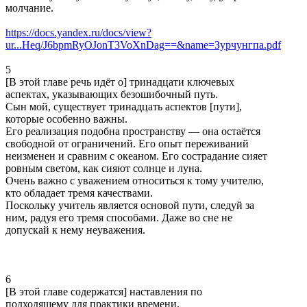
молчание.
https://docs.yandex.ru/docs/view?
ur...Heq/J6bpmRyOJonT3VoXnDag==&name=Зурчунгпа.pdf
5
[В этой главе речь идёт о] тринадцати ключевых
аспектах, указывающих безошибочный путь.
Сын мой, существует тринадцать аспектов [пути],
которые особенно важны.
Его реализация подобна пространству — она остаётся
свободной от ограничений. Его опыт переживаний
неизменен и сравним с океаном. Его сострадание сияет
ровным светом, как сияют солнце и луна.
Очень важно с уважением относиться к тому учителю,
кто обладает тремя качествами.
Поскольку учитель является основой пути, следуй за
ним, радуя его тремя способами. Даже во сне не
допускай к нему неуважения.
6
[В этой главе содержатся] наставления по
подходящему для практики времени.