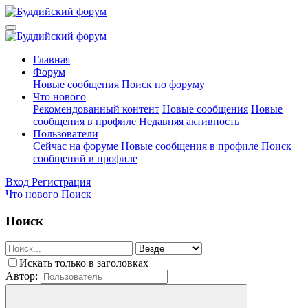
Главная
Форум
Новые сообщения
Поиск по форуму
Что нового
Рекомендованный контент
Новые сообщения
Новые
сообщения в профиле
Недавняя активность
Пользователи
Сейчас на форуме
Новые сообщения в профиле
Поиск
сообщений в профиле
Вход
Регистрация
Что нового
Поиск
Поиск
Искать только в заголовках
Автор: