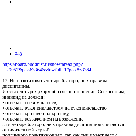
#48
https://board.buddhist.ru/showthread.php?
t=29057&p=863364&viewfull=1#post863364
17. Не практиковать четыре благородных правила
дисциплины.
Из этих четырех дхарм образовано терпение. Согласно им,
индивид не должен:
• отвечать гневом на гнев,
• отвечать рукоприкладством на рукоприкладство,
• отвечать критикой на критику,
• отвечать возражением на возражение.
Эти четыре благородных правила дисциплины считаются
отличительной чертой
подлинного практикующего, так как они имеют дело с