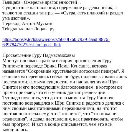
Гьялцаба «Ожерелье драгоценностей».
Сущностные наставления, содержащие разделы питак, а
также три секции тантры — «Сутра, сеть иллюзий и раздел
ума дзогчен».
Перевод: Антон Мускин
Telegram-канал Лоцава.ру
https://boosty.to/lotsawa/posts/b6c0f76b-c929-4aad-8876-
63978475f27e?share=post_link
Просветление Гуру Падмасамбхавы
Мне тут попалась краткая история просветления Гуру
Ринпоче в переводе Эрика Пемы Кунсанга, которая
называется "Сокровище хрустальной лотосовой пещеры". Я
её целиком переводить сейчас не буду, поделюсь с вами лишь
последними, самыми сущностными наставлениями Шри
Сингхи и его последующим благословением, в котором он
прямо признаёт, что его ученик достиг реализации.
Тут надо пояснить, что до этого момента Гуру Ринпоче
постоянно возвращался к Шри Сингхе и радостно делился с
ним своими медитативными переживаниями, на что тот
постоянно отвечал ему, что "это не то", что "это пока не
реализация", и давал наставления, как практиковать, чтобы
был прогресс. И вот в конце описывается, чем это всё
закончилось.