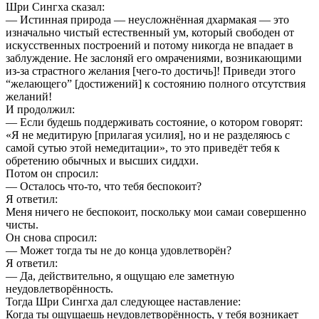
Шри Сингха сказал:
— Истинная природа — неусложнённая дхармакая — это
изначально чистый естественный ум, который свободен от
искусственных построений и потому никогда не впадает в
заблуждение. Не заслоняй его омрачениями, возникающими
из-за страстного желания [чего-то достичь]! Приведи этого
“желающего” [достижений] к состоянию полного отсутствия
желаний!
И продолжил:
— Если будешь поддерживать состояние, о котором говорят:
«Я не медитирую [прилагая усилия], но и не разделяюсь с
самой сутью этой немедитации», то это приведёт тебя к
обретению обычных и высших сиддхи.
Потом он спросил:
— Осталось что-то, что тебя беспокоит?
Я ответил:
Меня ничего не беспокоит, поскольку мои самаи совершенно
чисты.
Он снова спросил:
— Может тогда ты не до конца удовлетворён?
Я ответил:
— Да, действительно, я ощущаю еле заметную
неудовлетворённость.
Тогда Шри Сингха дал следующее наставление:
Когда ты ощущаешь неудовлетворённость, у тебя возникает