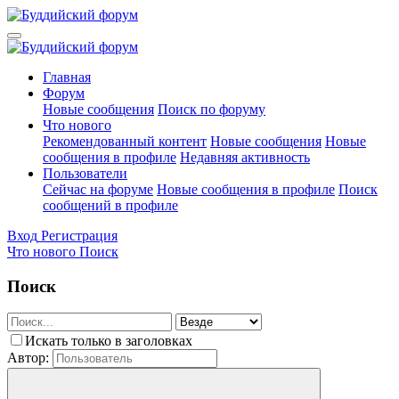
Главная
Форум
Новые сообщения
Поиск по форуму
Что нового
Рекомендованный контент
Новые сообщения
Новые
сообщения в профиле
Недавняя активность
Пользователи
Сейчас на форуме
Новые сообщения в профиле
Поиск
сообщений в профиле
Вход
Регистрация
Что нового
Поиск
Поиск
Искать только в заголовках
Автор: