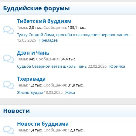
Буддийские форумы
Тибетский буддизм
Темы
2,8 тыс.
Сообщения
103,1 тыс.
Тулку Соодой Лама, просьба в нахождение перевоплашения, воплошения состродательного Нагарджуны.
12.03.2026
Премадэв
Дзэн и Чань
Темы
945
Сообщения
34,4 тыс.
Судьба Северной ветви школы чань
22.02.2026
Юрийка
Тхеравада
Темы
1,2 тыс.
Сообщения
31,9 тыс.
Жизнь Будды
18.03.2025
Жека
Новости
Новости буддизма
Темы
1,4 тыс.
Сообщения
12,3 тыс.