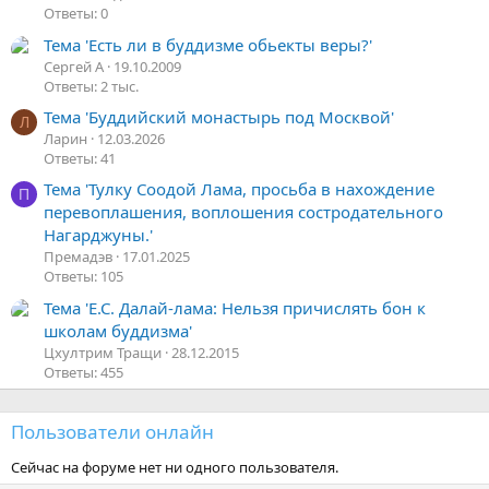
Ответы: 0
Тема 'Есть ли в буддизме обьекты веры?'
Сергей А
19.10.2009
Ответы: 2 тыс.
Тема 'Буддийский монастырь под Москвой'
Л
Ларин
12.03.2026
Ответы: 41
Тема 'Тулку Соодой Лама, просьба в нахождение
П
перевоплашения, воплошения состродательного
Нагарджуны.'
Премадэв
17.01.2025
Ответы: 105
Тема 'Е.С. Далай-лама: Нельзя причислять бон к
школам буддизма'
Цхултрим Тращи
28.12.2015
Ответы: 455
Пользователи онлайн
Сейчас на форуме нет ни одного пользователя.