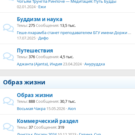
Чогьям Трунгпа Ринпоче — Медитация: Путь Будды
02.01.2024
Ежи
Буддизм и наука
Темы
275
Сообщения
13,5 тыс.
Геше-лхарамба станет преподавателем БГУ имени Доржи Банзарова.
17.07.2025
Дифо
Путешествия
Темы
376
Сообщения
4,5 тыс.
Аджанта (Ajanta), Индия
23.04.2024
Ануруддха
Образ жизни
Образ жизни
Темы
888
Сообщения
30,7 тыс.
Восьмая Чакра
15.05.2026
Aion
Коммерческий раздел
Темы
37
Сообщения
319
Лунгта к Лосару 2024
10.12.2023
Галина_Сур